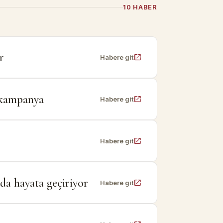
10 HABER
r
open_in_new
Habere git
l kampanya
open_in_new
Habere git
open_in_new
Habere git
da hayata geçiriyor
open_in_new
Habere git