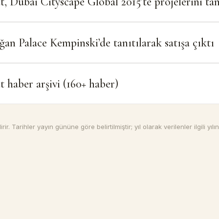
t, Dubai Cityscape Global 2015’te projelerini tan
an Palace Kempinski’de tanıtılarak satışa çıktı
t haber arşivi (160+ haber)
r. Tarihler yayın gününe göre belirtilmiştir; yıl olarak verilenler ilgili yılın