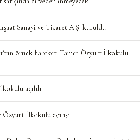
 satışında zirveden inmeyecek"
şaat Sanayi ve Ticaret A.Ş. kuruldu
at’tan örnek hareket: Tamer Özyurt İlkokulu
lkokulu açıldı
 Özyurt İlkokulu açılışı