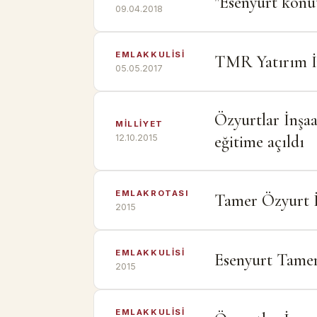
"Esenyurt konut
09.04.2018
EMLAKKULİSİ
TMR Yatırım İn
05.05.2017
Özyurtlar İnşa
MİLLİYET
eğitime açıldı
12.10.2015
EMLAKROTASI
Tamer Özyurt İ
2015
EMLAKKULİSİ
Esenyurt Tamer
2015
EMLAKKULİSİ