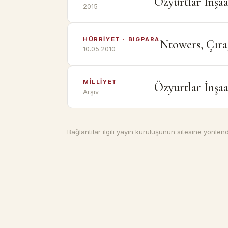
Özyurtlar İnşaa
2015
HÜRRİYET · BIGPARA
Ntowers, Çırağ
10.05.2010
MİLLİYET
Özyurtlar İnşaa
Arşiv
Bağlantılar ilgili yayın kuruluşunun sitesine yönlendiri